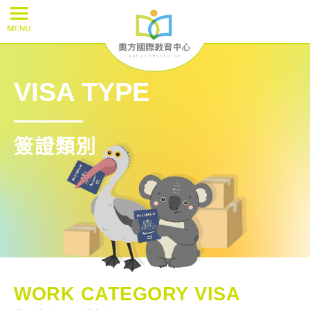
VISA TYPE
簽證類別
WORK CATEGORY VISA