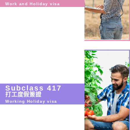
Work and Holiday visa
Subclass 417
打工度假簽證
Working Holiday visa