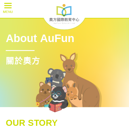
About AuFun
關於奧方
OUR STORY