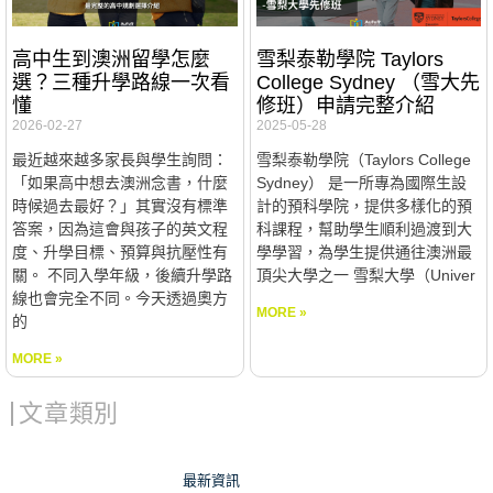
高中生到澳洲留學怎麼
雪梨泰勒學院 Taylors
選？三種升學路線一次看
College Sydney （雪大先
懂
修班）申請完整介紹
2026-02-27
2025-05-28
最近越來越多家長與學生詢問：
雪梨泰勒學院（Taylors College
「如果高中想去澳洲念書，什麼
Sydney） 是一所專為國際生設
時候過去最好？」其實沒有標準
計的預科學院，提供多樣化的預
答案，因為這會與孩子的英文程
科課程，幫助學生順利過渡到大
度、升學目標、預算與抗壓性有
學學習，為學生提供通往澳洲最
關。 不同入學年級，後續升學路
頂尖大學之一 雪梨大學（Univer
線也會完全不同。今天透過奧方
MORE »
的
MORE »
文章類別
最新資訊