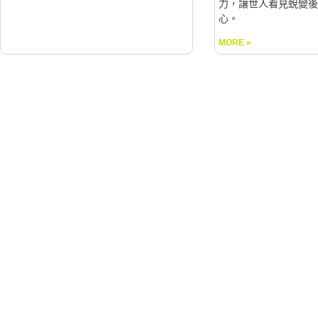
力，讓世人看見蛻變後
心。
MORE »