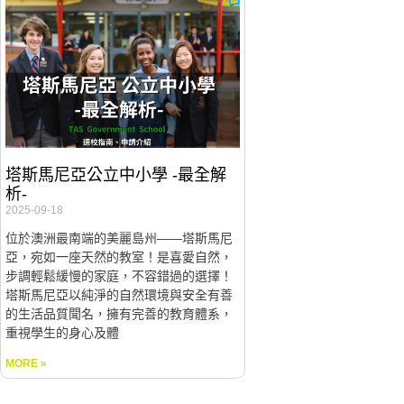
塔斯馬尼亞公立中小學 -最全解
析-
2025-09-18
位於澳洲最南端的美麗島州——塔斯馬尼
亞，宛如一座天然的教室！是喜愛自然，
步調輕鬆緩慢的家庭，不容錯過的選擇！
塔斯馬尼亞以純淨的自然環境與安全有善
的生活品質聞名，擁有完善的教育體系，
重視學生的身心及體
MORE »